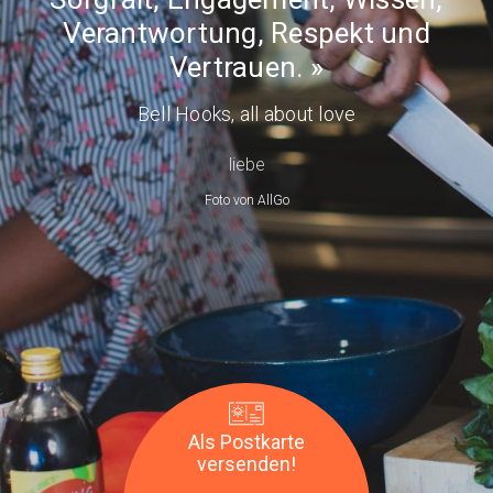
anzeigenMother's
Verantwortung, Respekt und
day
Vertrauen.
Bell Hooks
, all about love
liebe
Foto von
AllGo
Als Postkarte
versenden!