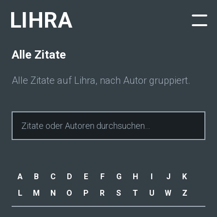
LIHRA
Alle Zitate
Alle Zitate auf Lihra, nach Autor gruppiert.
Zitate durchsuchen
A
B
C
D
E
F
G
H
I
J
K
L
M
N
O
P
R
S
T
U
W
Z