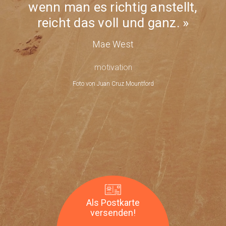
wenn man es richtig anstellt,
anzeigenMother's
Mae
day
reicht das voll und ganz.
West
Mae West
motivation
Foto von
Juan Cruz Mountford
Als Postkarte
versenden!