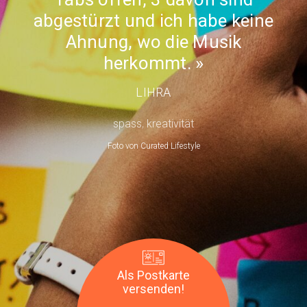
anzeigenMother's
ich
abgestürzt und ich habe keine
day
habe
Ahnung, wo die Musik
keine
herkommt.
Ahnung,
wo
LIHRA
die
spass
,
kreativität
Musik
herkommt.
Foto von
Curated Lifestyle
—
LIHRA
Als Postkarte
versenden!