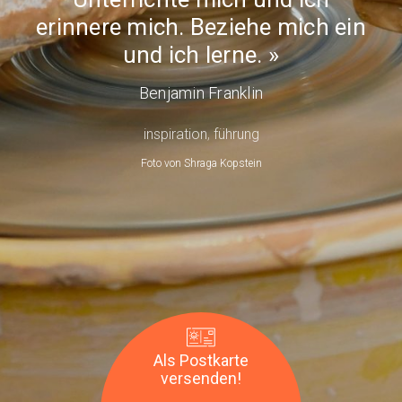
anzeigenMother's
und
erinnere mich. Beziehe mich ein
day
ich
und ich lerne.
lerne.
—
Benjamin Franklin
Benjamin
inspiration
,
führung
Franklin
Foto von
Shraga Kopstein
Als Postkarte
versenden!